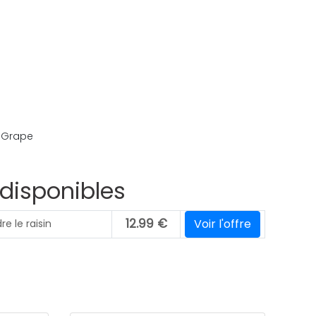
 Grape
 disponibles
12.99
€
Voir l'offre
re le raisin