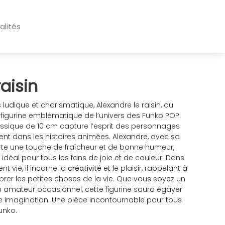
alités
raisin
ludique et charismatique, Alexandre le raisin, ou
 figurine emblématique de l’univers des Funko POP.
lassique de 10 cm capture l’esprit des personnages
vent dans les histoires animées. Alexandre, avec sa
orte une touche de fraîcheur et de bonne humeur,
déal pour tous les fans de joie et de couleur. Dans
t vie, il incarne la
créativité
et le plaisir, rappelant à
rer les petites choses de la vie. Que vous soyez un
 amateur occasionnel, cette figurine saura égayer
re imagination. Une pièce incontournable pour tous
unko.