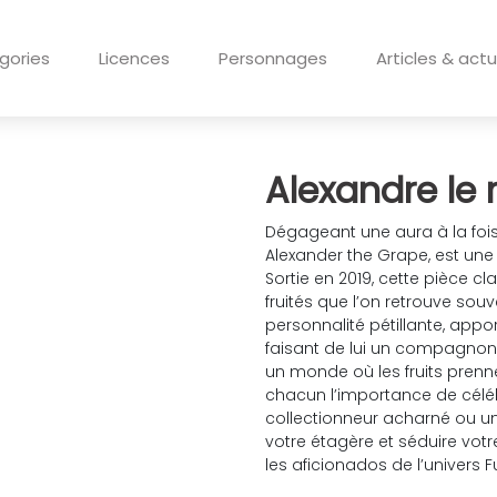
gories
Licences
Personnages
Articles & actu
Alexandre le 
Dégageant une aura à la fois 
Alexander the Grape, est une
Sortie en 2019, cette pièce c
fruités que l’on retrouve sou
personnalité pétillante, app
faisant de lui un compagnon i
un monde où les fruits prennen
chacun l’importance de céléb
collectionneur acharné ou un
votre étagère et séduire vot
les aficionados de l’univers F