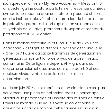
iconiques de l’univers « My Hero Academia ». Mesurant 10
cm, cette figurine capture parfaitement l’essence du héros
symbolique, reconnu pour sa stature imposante et son
sourire inébranlable, véritable incarnation de l’espoir et de
la paix. All Might, ou Toshinori Yagi de son vrai nom, est le
**Symbole de la Paix**, protecteur du Japon et mentor du
protagoniste Izuku Midoriya.
Dans le monde fantastique et tumultueux de « My Hero
Academia », All Might se distingue par son alter unique, le
« One For All », une capacité transmise de génération en
génération, amplifiant la force physique à des niveaux
surhumains. Cette figurine dépeint All Might dans son
costume emblématique, avec son torse bombé et ses
couleurs vives, symboles de la justice et de la
détermination.
Sortie en juin 2017, cette représentation classique n’est pas
seulement une pièce de collection mais un hommage
vibrant à un personnage qui inspire des millions de fans à
travers le monde. Que vous soyez un collectionneur
aguerri ou un fan de l’anime, cette figurine est un ajout