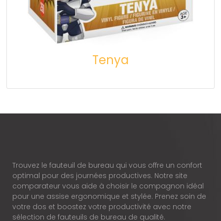
Tenya
Trouvez le fauteuil de bureau qui vous offre un confort
optimal pour des journées productives. Notre site
comparateur vous aide à choisir le compagnon idéal
pour une assise ergonomique et stylée. Prenez soin de
votre dos et boostez votre productivité avec notre
sélection de fauteuils de bureau de qualité.