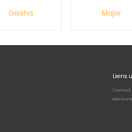
Geisha
Major
Liens u
Contact
Mentions