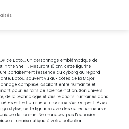
alités
 POP de Batou, un personnage emblématique de
 in the Shell ». Mesurant 10 cm, cette figurine
apture parfaitement l’essence du cyborg au regard
sante. Batou, souvent vu aux côtés de la Major
sonnage complexe, oscillant entre humanité et
ascinant pour les fans de science-fiction. Son univers
ité, de la technologie et des relations humaines dans
rontières entre homme et machine s’estompent. Avec
gn stylisé, cette figurine ravira les collectionneurs et
 unique de l’animé. Ne manquez pas l’occasion
nique
et
charismatique
à votre collection.