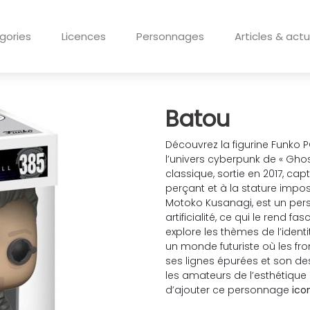
gories
Licences
Personnages
Articles & actu
Batou
Découvrez la figurine Funko
l’univers cyberpunk de « Ghost
classique, sortie en 2017, c
perçant et à la stature impo
Motoko Kusanagi, est un per
artificialité, ce qui le rend f
explore les thèmes de l’ident
un monde futuriste où les f
ses lignes épurées et son desi
les amateurs de l’esthétique
d’ajouter ce personnage
ico