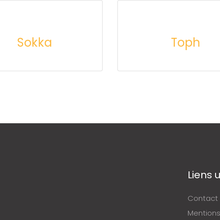
Sokka
Toph
Liens u
Contact
Mentions