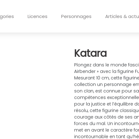
gories
Licences
Personnages
Articles & actu
Katara
Plongez dans le monde fascin
Airbender » avec la figurine F
Mesurant 10 cm, cette figurin
collection un personnage emb
son clan, est connue pour s
compétences exceptionnelles d
pour la justice et l’équilibre
résolu, cette figurine classiq
courage aux côtés de ses am
forces du mal. Un incontournab
met en avant le caractère fo
incontournable en tant qu’h