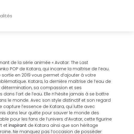
alités
ant de la série animée « Avatar: The Last
unko POP de Katara, qui incarne la maîtrise de l’eau.
e sortie en 2019 vous permet d’ajouter à votre
lématique. Katara, la dernière maîtrise de l’eau de
a détermination, sa compassion et ses
ans l’art de l’eau. Elle n’hésite jamais à se battre
 dans le monde. Avec son style distinctif et son regard
ue capture l’essence de Katara, qui lutte avec
is dans leur quête pour sauver le monde des
le pour les fans de l’univers d’Avatar, cette figurine
rt et
inspirant
de Katara ainsi que son héritage
éroïne. Ne manquez pas l’occasion de posséder