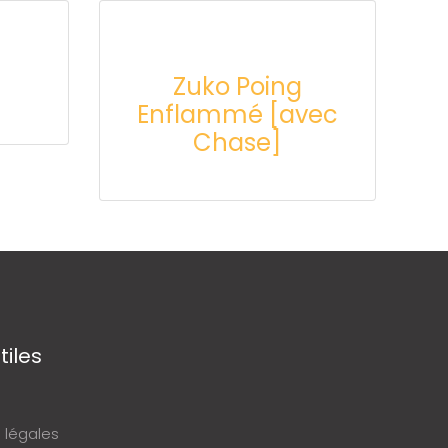
Zuko Poing
Enflammé [avec
Chase]
tiles
 légales