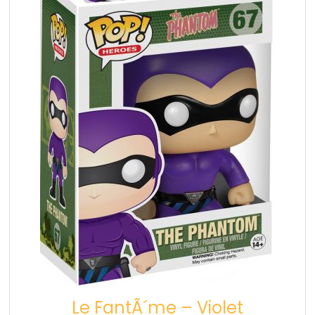
Le FantÃ´me – Violet