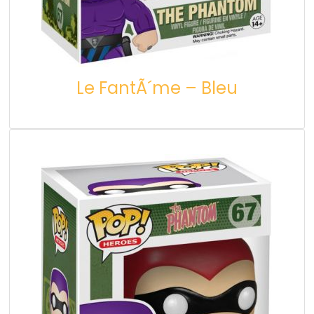
Le FantÃ´me – Bleu