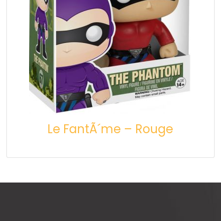
Le FantÃ´me – Rouge