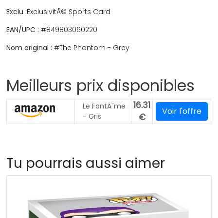
Exclu :
ExclusivitÃ© Sports Card
EAN/UPC :
#849803060220
Nom original :
#The Phantom - Grey
Meilleurs prix disponibles
16.31
Le FantÃ´me
Voir l'offre
- Gris
€
Tu pourrais aussi aimer