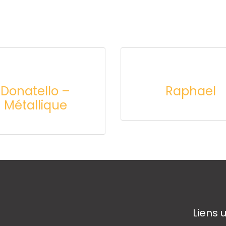
Donatello –
Raphael
Métallique
Liens u