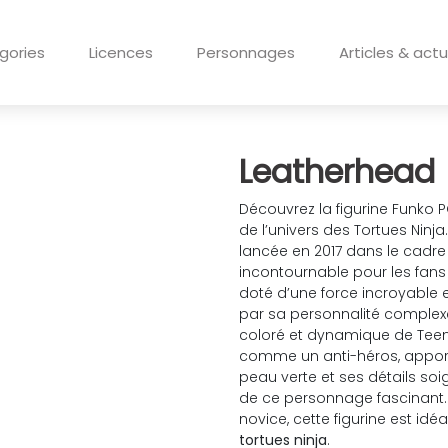
gories
Licences
Personnages
Articles & actu
Leatherhead
Découvrez la figurine Funk
de l’univers des Tortues Ninja
lancée en 2017 dans le cadre d
incontournable pour les fans 
doté d’une force incroyable 
par sa personnalité complexe
coloré et dynamique de Teena
comme un anti-héros, apporta
peau verte et ses détails soi
de ce personnage fascinant.
novice, cette figurine est idéa
tortues
ninja
.