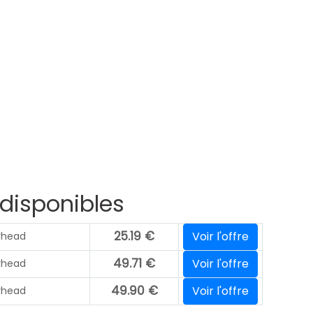
 disponibles
25.19
€
Voir l'offre
rhead
49.71
€
Voir l'offre
rhead
49.90
€
Voir l'offre
rhead