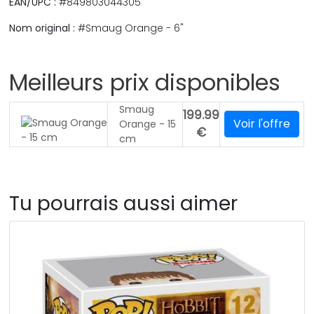
EAN/UPC :
#849803044305
Nom original :
#Smaug Orange - 6"
Meilleurs prix disponibles
Smaug
199.99
Voir l'offre
Orange - 15
€
cm
Tu pourrais aussi aimer