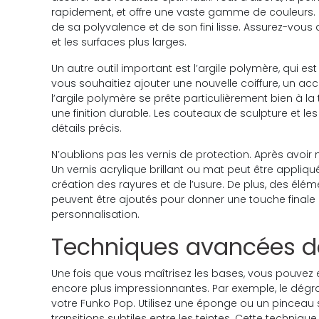
rapidement, et offre une vaste gamme de couleurs. C’
de sa polyvalence et de son fini lisse. Assurez-vous d
et les surfaces plus larges.
Un autre outil important est l’argile polymère, qui e
vous souhaitiez ajouter une nouvelle coiffure, un ac
l’argile polymère se prête particulièrement bien à la 
une finition durable. Les couteaux de sculpture et l
détails précis.
N’oublions pas les vernis de protection. Après avoir m
Un vernis acrylique brillant ou mat peut être appliqué 
création des rayures et de l’usure. De plus, des élé
peuvent être ajoutés pour donner une touche finale à 
personnalisation.
Techniques avancées d
Une fois que vous maîtrisez les bases, vous pouvez 
encore plus impressionnantes. Par exemple, le dégr
votre Funko Pop. Utilisez une éponge ou un pinceau
transitions subtiles entre les teintes. Cette technique