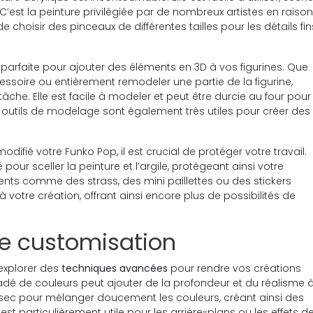
est la peinture privilégiée par de nombreux artistes en raison
e choisir des pinceaux de différentes tailles pour les détails fin
st parfaite pour ajouter des éléments en 3D à vos figurines. Que
cessoire ou entièrement remodeler une partie de la figurine,
tâche. Elle est facile à modeler et peut être durcie au four pour
es outils de modelage sont également très utiles pour créer des
odifié votre Funko Pop, il est crucial de protéger votre travail.
pour sceller la peinture et l’argile, protégeant ainsi votre
ments comme des strass, des mini paillettes ou des stickers
votre création, offrant ainsi encore plus de possibilités de
e customisation
explorer des
techniques avancées
pour rendre vos créations
adé de couleurs peut ajouter de la profondeur et du réalisme 
 sec pour mélanger doucement les couleurs, créant ainsi des
 est particulièrement utile pour les arrière-plans ou les effets d