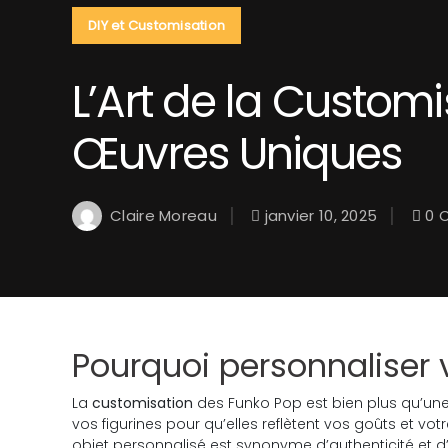
DIY et Customisation
L’Art de la Custom
Œuvres Uniques
Claire Moreau
janvier 10, 2025
0 
Pourquoi personnaliser 
La
customisation
des Funko Pop est bien plus qu’une
vos figurines pour qu’elles reflètent vos goûts et vo
objet personnalisé est synonyme d’authenticité et d