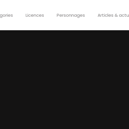
gories
Licences
Personnages
Articles & actu