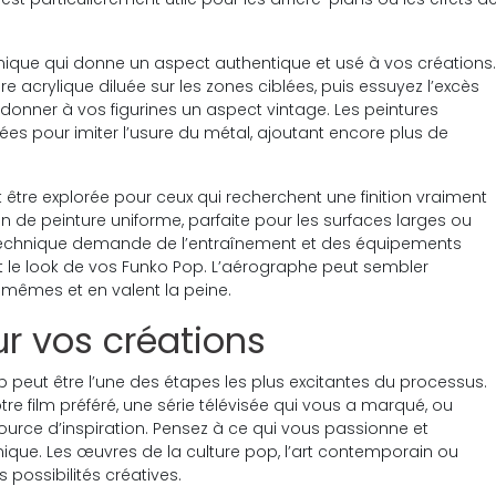
technique qui donne un aspect authentique et usé à vos créations.
e acrylique diluée sur les zones ciblées, puis essuyez l’excès
t donner à vos figurines un aspect vintage. Les peintures
ées pour imiter l’usure du métal, ajoutant encore plus de
t être explorée pour ceux qui recherchent une finition vraiment
 de peinture uniforme, parfaite pour les surfaces larges ou
e technique demande de l’entraînement et des équipements
t le look de vos Funko Pop. L’aérographe peut sembler
x-mêmes et en valent la peine.
ur vos créations
 peut être l’une des étapes les plus excitantes du processus.
otre film préféré, une série télévisée qui vous a marqué, ou
rce d’inspiration. Pensez à ce qui vous passionne et
nique. Les œuvres de la culture pop, l’art contemporain ou
 possibilités créatives.