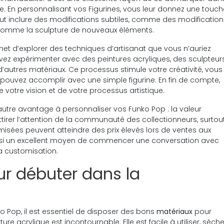
. En personnalisant vos Figurines, vous leur donnez une touch
eut inclure des modifications subtiles, comme des modification
comme la sculpture de nouveaux éléments.
met d’explorer des techniques d’artisanat que vous n’auriez
ez expérimenter avec des peintures acryliques, des sculpteur
’autres matériaux. Ce processus stimule votre créativité, vous
pouvez accomplir avec une simple figurine. En fin de compte,
 votre vision et de votre processus artistique.
autre avantage à personnaliser vos Funko Pop : la valeur
ttirer l’attention de la communauté des collectionneurs, surtou
tomisées peuvent atteindre des prix élevés lors de ventes aux
ussi un excellent moyen de commencer une conversation avec
la customisation.
ur débuter dans la
o Pop, il est essentiel de disposer des bons
matériaux
pour
re acrylique est incontournable. Elle est facile à utiliser, sèch