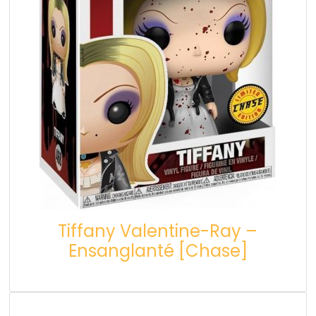
Tiffany Valentine-Ray –
Ensanglanté [Chase]