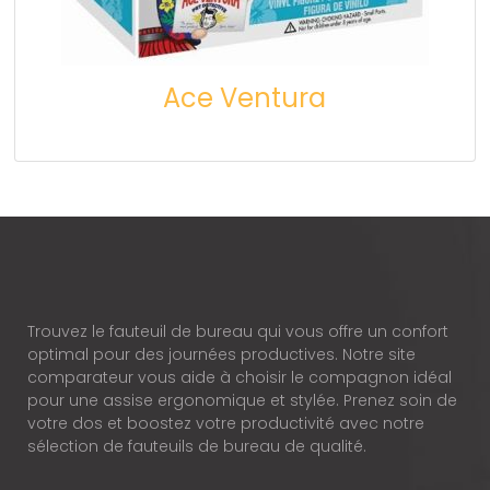
Ace Ventura
Trouvez le fauteuil de bureau qui vous offre un confort
optimal pour des journées productives. Notre site
comparateur vous aide à choisir le compagnon idéal
pour une assise ergonomique et stylée. Prenez soin de
votre dos et boostez votre productivité avec notre
sélection de fauteuils de bureau de qualité.