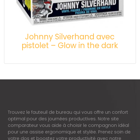
Johnny Silverhand avec
pistolet – Glow in the dark
Trouvez le fauteuil de bureau qui vous offre un confort
optimal pour des journées productives. Notre site
comparateur vous aide à choisir le compagnon idéal
pour une assise ergonomique et stylée. Prenez soin de
votre dos et boostez votre productivité avec notre