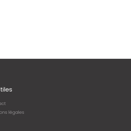
tiles
act
ons légales