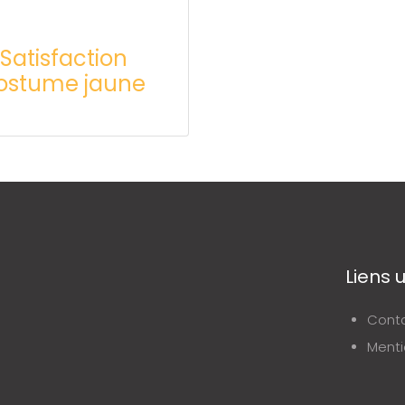
Satisfaction
ostume jaune
Liens u
Cont
Menti