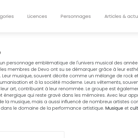
gories
Licences
Personnages
Articles & actu
o
un personnage emblématique de l'univers musical des années 8
, les membres de Devo ont su se démarquer grâce à leur esthét
. Leur musique, souvent décrite comme un mélange de rock et 
umanisation et à la société moderne. Leurs vêtements, souven
à leur art, contribuant à leur renommée. Le groupe est égalemen
et énergique qui reste gravé dans les mémoires. Avec leur a
e de la musique, mais a aussi influencé de nombreux artistes co
 dans le domaine de la performance artistique.
Musique
et
cul