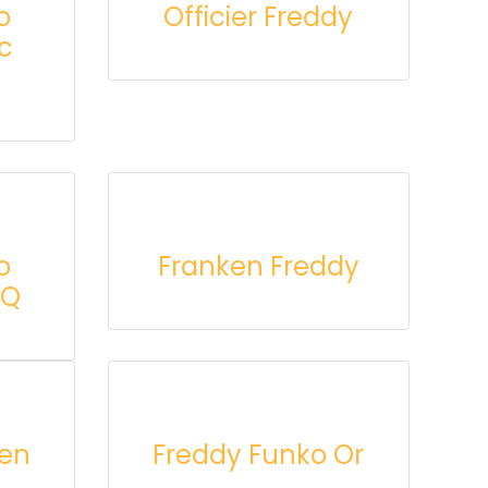
o
Officier Freddy
nc
o
Franken Freddy
HQ
 en
Freddy Funko Or