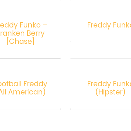
reddy Funko –
Freddy Funk
Franken Berry
[Chase]
ootball Freddy
Freddy Funk
All American)
(Hipster)