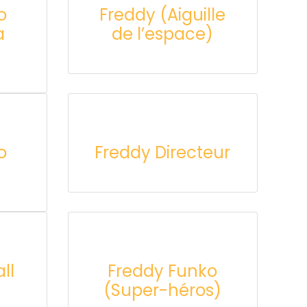
o
Freddy (Aiguille
a
de l’espace)
o
Freddy Directeur
ll
Freddy Funko
(Super-héros)