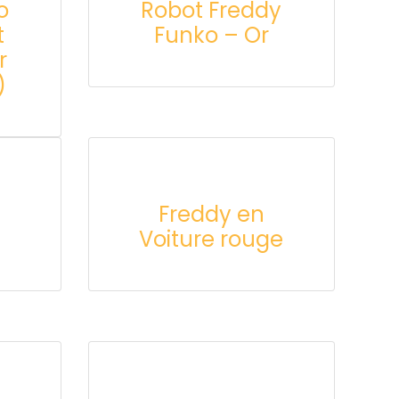
o
Robot Freddy
t
Funko – Or
r
)
Freddy en
Voiture rouge