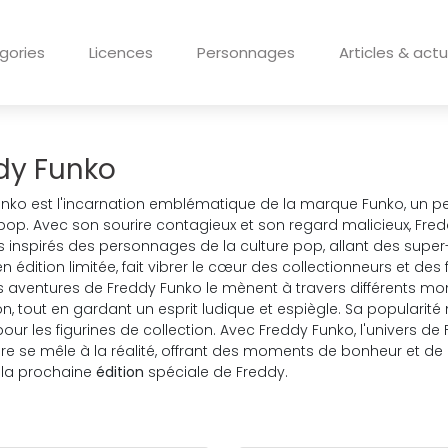
gories
Licences
Personnages
Articles & actu
dy Funko
nko est l'incarnation emblématique de la marque Funko, un per
 pop. Avec son sourire contagieux et son regard malicieux, Fr
inspirés des personnages de la culture pop, allant des supe
n édition limitée, fait vibrer le cœur des collectionneurs et des
es aventures de Freddy Funko le mènent à travers différents mo
on, tout en gardant un esprit ludique et espiègle. Sa popularité 
our les figurines de collection. Avec Freddy Funko, l'univers de 
ire se mêle à la réalité, offrant des moments de bonheur et de 
 la prochaine
édition
spéciale de Freddy.