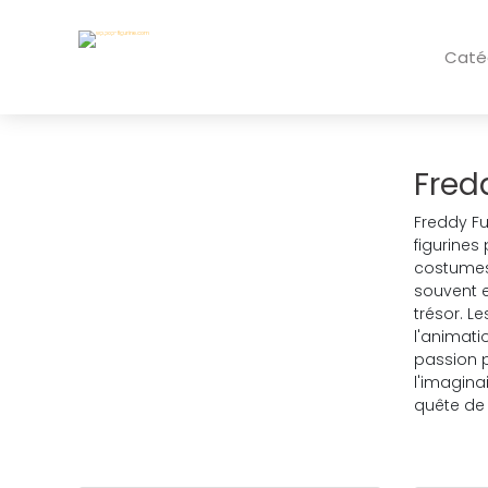
Caté
Fred
Freddy Fu
figurines
costumes 
souvent e
trésor. L
l'animati
passion p
l'imagina
quête de