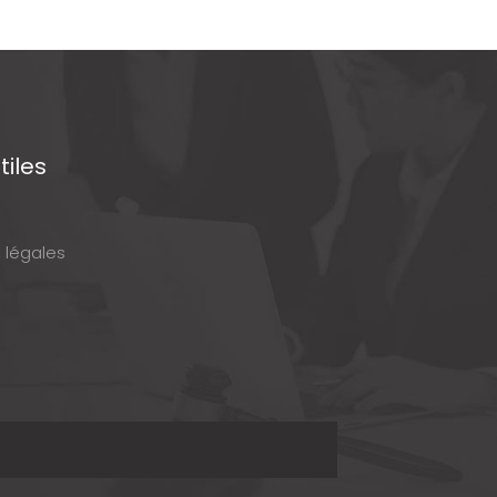
tiles
 légales