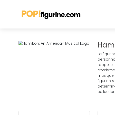
Hami
La figuri
personna
rappelle 
charismat
musique B
figurine 
déterminé
collectio