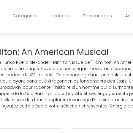
Catégories
Licences
Personnages
Art
lton: An American Musical
ne Funko POP d'Alexander Hamilton, issue de "Hamilton: An Americ
ge emblématique. Revêtu de son élégant costume d'époque, Ha
les leaders du XVIIIe siècle. Ce personnage haut en couleur est à
ique, ayant contribué à façonner les fondements des États-Uni
roadway pour raconter l'histoire d'un homme qui a surmonté d
rappelle la lutte d'Hamilton pour l'égalité et ses engagements p
, elle inspire les fans à explorer davantage l'histoire américai
n. Ajoutez cette pièce à votre sélection et ressentez l'énergie de