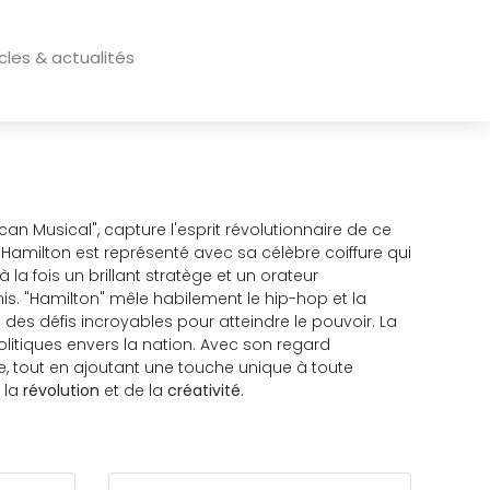
icles & actualités
an Musical", capture l'esprit révolutionnaire de ce
milton est représenté avec sa célèbre coiffure qui
 la fois un brillant stratège et un orateur
s. "Hamilton" mêle habilement le hip-hop et la
es défis incroyables pour atteindre le pouvoir. La
olitiques envers la nation. Avec son regard
ne, tout en ajoutant une touche unique à toute
 la
révolution
et de la
créativité
.