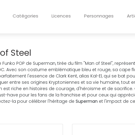
Catégories
Licences
Personnages
Art
of Steel
ne Funko POP de Superman, tirée du film "Man of Steel", représ
 DC. Avec son costume emblématique bleu et rouge, sa cape flo
arfaitement l'essence de Clark Kent, alias Kal-El, qui se bat pou
guer entre ses origines Kryptoniennes et sa vie humaine, tout en
est riche en histoires de courage, d'héroïsme et de sacrifice. C
st-have pour les fans de la franchise et pour ceux qui apprécient
ectez-la pour célébrer l'héritage de
Superman
et l'impact de c