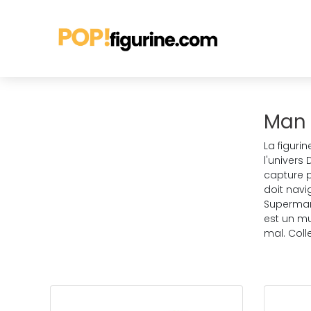
Man 
La figuri
l'univers
capture p
doit navi
Superman 
est un mu
mal. Coll