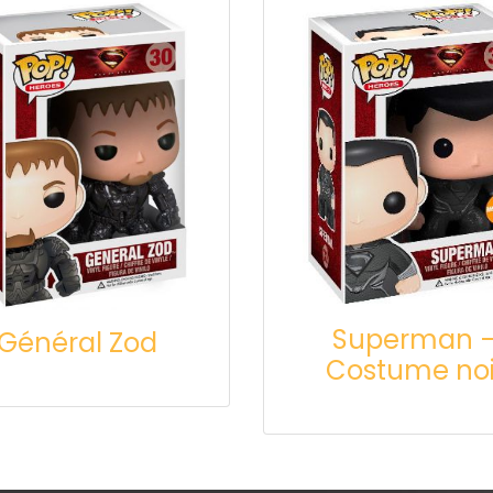
Superman 
Général Zod
Costume noi