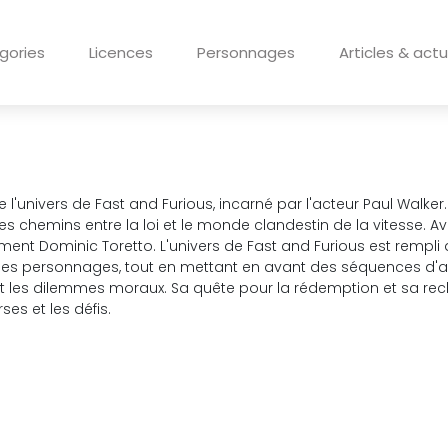
gories
Licences
Personnages
Articles & actu
nivers de Fast and Furious, incarné par l'acteur Paul Walker. 
s chemins entre la loi et le monde clandestin de la vitesse. Ave
nt Dominic Toretto. L'univers de Fast and Furious est rempli d
 les personnages, tout en mettant en avant des séquences d'ac
et les dilemmes moraux. Sa quête pour la rédemption et sa rech
ses et les défis.