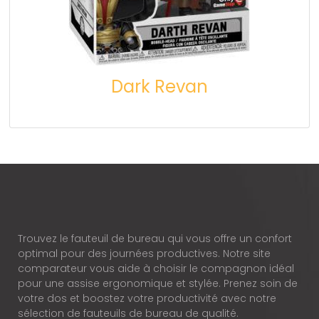
Dark Revan
Trouvez le fauteuil de bureau qui vous offre un confort
optimal pour des journées productives. Notre site
comparateur vous aide à choisir le compagnon idéal
pour une assise ergonomique et stylée. Prenez soin de
votre dos et boostez votre productivité avec notre
sélection de fauteuils de bureau de qualité.