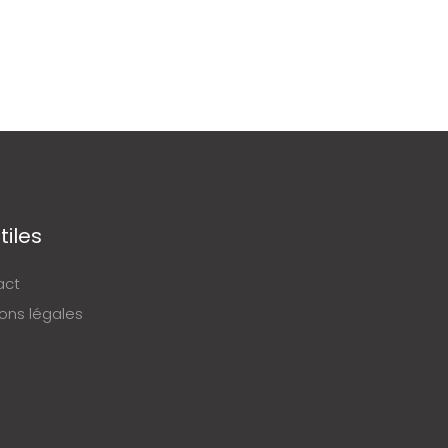
tiles
act
ons légales