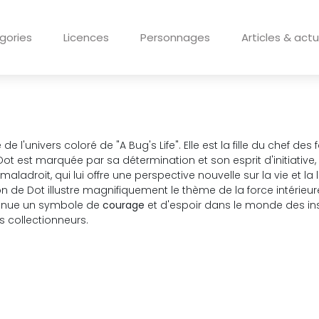
gories
Licences
Personnages
Articles & actu
l'univers coloré de "A Bug's Life". Elle est la fille du chef d
 Dot est marquée par sa détermination et son esprit d'initiative
r maladroit, qui lui offre une perspective nouvelle sur la vie et la 
on de Dot illustre magnifiquement le thème de la force intérieur
evenue un symbole de
courage
et d'espoir dans le monde des ins
 collectionneurs.