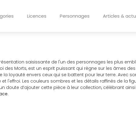
gories
Licences
Personnages
Articles & actu
résentation saisissante de l'un des personnages les plus emb
 des Morts, est un esprit puissant qui règne sur les âmes de
i que la loyauté envers ceux qui se battent pour leur terre. Ave
t l'effroi. Les couleurs sombres et les détails raffinés de la 
un doute d’ajouter cette pièce à leur collection, célébrant ains
dace
.