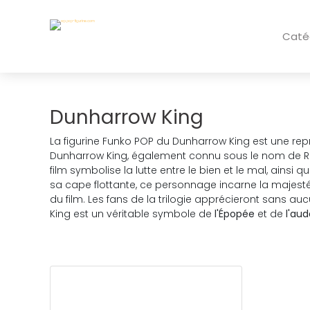
Caté
Dunharrow King
La figurine Funko POP du Dunharrow King est une rep
Dunharrow King, également connu sous le nom de Roi
film symbolise la lutte entre le bien et le mal, ains
sa cape flottante, ce personnage incarne la majesté e
du film. Les fans de la trilogie apprécieront sans auc
King est un véritable symbole de
l'Épopée
et de
l'au