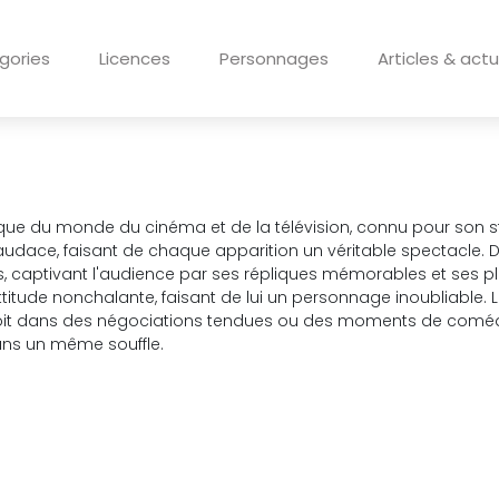
gories
Licences
Personnages
Articles & actu
e du monde du cinéma et de la télévision, connu pour son styl
audace, faisant de chaque apparition un véritable spectacle. Da
s, captivant l'audience par ses répliques mémorables et ses pl
tude nonchalante, faisant de lui un personnage inoubliable. Le
soit dans des négociations tendues ou des moments de comédie
ns un même souffle.