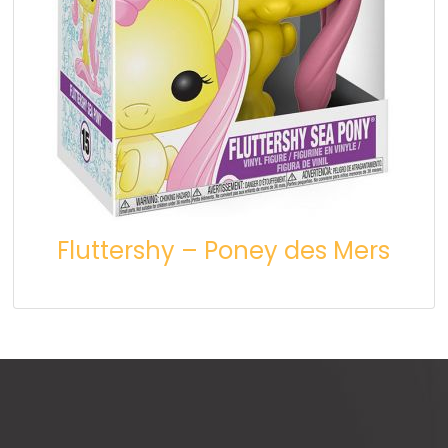
Fluttershy – Poney des Mers