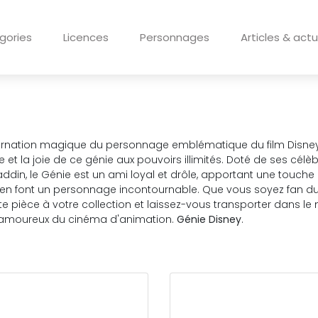
gories
Licences
Personnages
Articles & actu
carnation magique du personnage emblématique du film Disney "A
e et la joie de ce génie aux pouvoirs illimités. Doté de ses célèb
laddin, le Génie est un ami loyal et drôle, apportant une touch
n font un personnage incontournable. Que vous soyez fan du fi
tte pièce à votre collection et laissez-vous transporter dans
es amoureux du cinéma d'animation.
Génie
Disney
.