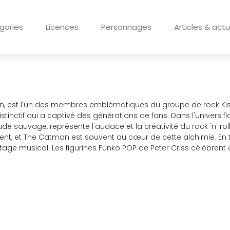
gories
Licences
Personnages
Articles & actu
n, est l'un des membres emblématiques du groupe de rock Ki
istinctif qui a captivé des générations de fans. Dans l'unive
itude sauvage, représente l'audace et la créativité du rock 'n' r
ent, et The Catman est souvent au cœur de cette alchimie. En t
musical. Les figurines Funko POP de Peter Criss célèbrent cet 